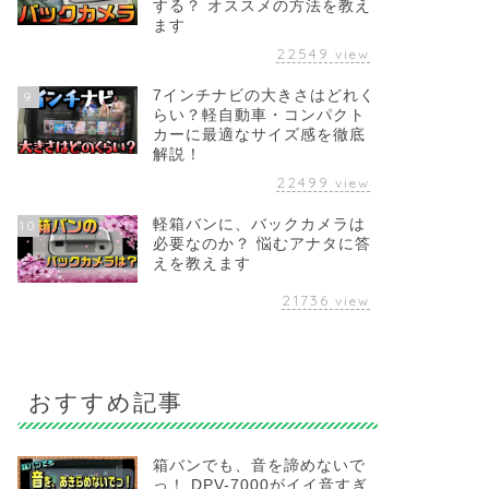
する？ オススメの方法を教え
ます
22549
view
7インチナビの大きさはどれく
9
らい？軽自動車・コンパクト
カーに最適なサイズ感を徹底
解説！
22499
view
軽箱バンに、バックカメラは
10
必要なのか？ 悩むアナタに答
えを教えます
21736
view
おすすめ記事
箱バンでも、音を諦めないで
っ！ DPV-7000がイイ音すぎ