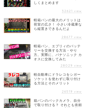
しくまとめます
32621
view
軽箱バンの最大のメリットは
5
荷室の広さ！ 小さい冷蔵庫な
ら縦置きできるんだよ
28677
view
軽箱バン、エブリィのバッテ
6
リーを交換する方法・やり
方。実際に、パナソニック カ
オスに交換してみた
28029
view
軽自動車にドラレコをシガー
7
ソケットを使わずに取り付け
る方法とそのメリット
26519
view
箱バンのバックカメラ、自分
8
で取り付ける？ それとも依頼