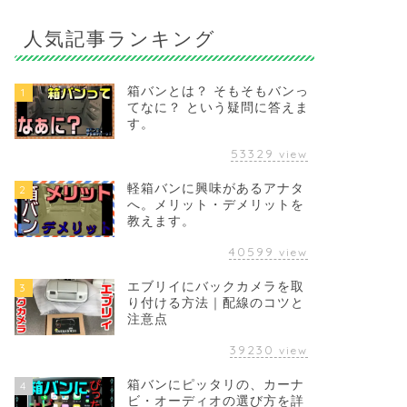
人気記事ランキング
箱バンとは？ そもそもバンっ
1
てなに？ という疑問に答えま
す。
53329
view
軽箱バンに興味があるアナタ
2
へ。メリット・デメリットを
教えます。
40599
view
エブリイにバックカメラを取
3
り付ける方法｜配線のコツと
注意点
39230
view
箱バンにピッタリの、カーナ
4
ビ・オーディオの選び方を詳